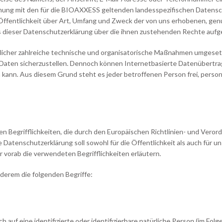
ung mit den für die BIOAXXESS geltenden landesspezifischen Datensc
ffentlichkeit über Art, Umfang und Zweck der von uns erhobenen, ge
s dieser Datenschutzerklärung über die ihnen zustehenden Rechte aufge
licher zahlreiche technische und organisatorische Maßnahmen umgesetz
Daten sicherzustellen. Dennoch können Internetbasierte Datenübertrag
n kann. Aus diesem Grund steht es jeder betroffenen Person frei, per
 Begrifflichkeiten, die durch den Europäischen Richtlinien- und Vero
enschutzerklärung soll sowohl für die Öffentlichkeit als auch für u
r vorab die verwendeten Begrifflichkeiten erläutern.
derem die folgenden Begriffe:
 auf eine identifizierte oder identifizierbare natürliche Person (im Folg