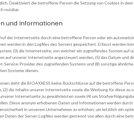
glich. Deaktiviert die betroffene Person die Setzung von Cookies in d
ch nutzbar.
en und Informationen
ruf der Internetseite durch eine betroffene Person oder ein automatis
nen werden in den Logfiles des Servers gespeichert. Erfasst werden k
tem, (3) die Internetseite, von welcher ein zugreifendes System auf un
 auf unserer Internetseite angesteuert werden, (5) das Datum und die U
net-Service-Provider des zugreifenden Systems und (8) sonstige ähnlic
chen Systeme dienen.
ionen zieht die BIOAXXESS keine Rückschlüsse auf die betroffene Pers
rn, (2) die Inhalte unserer Internetseite sowie die Werbung für diese zu 
serer Internetseite zu gewährleisten sowie (4) um Strafverfolgungsbeh
ellen. Diese anonym erhobenen Daten und Informationen werden durch d
nsicherheit in unserem Unternehmen zu erhöhen, um letztlich ein optim
en Daten der Server-Logfiles werden getrennt von allen durch eine b