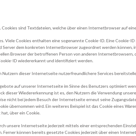
 Cookies sind Textdateien, welche über einen Internetbrowser auf ei
s. Viele Cookies enthalten eine sogenannte Cookie-ID. Eine Cookie-ID 
nd Server dem konkreten Internetbrowser zugeordnet werden können, in
uellen Browser der betroffenen Person von anderen Internetbrowsern, d
ookie-ID wiedererkannt und identifiziert werden.
utzern dieser Internetseite nutzerfreundlichere Services bereitstelle
ebote auf unserer Internetseite im Sinne des Benutzers optimiert werd
k dieser Wiedererkennung ist es, den Nutzern die Verwendung unserer 
ise nicht bei jedem Besuch der Internetseite erneut seine Zugangsdate
ie übernommen wird. Ein weiteres Beispiel ist das Cookie eines Waren
 hat, über ein Cookie.
rch unsere Internetseite jederzeit mittels einer entsprechenden Einst
n. Ferner können bereits gesetzte Cookies jederzeit über einen Inter