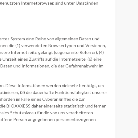
em genutzten Internetbrowser, sind unter Umständen
iertes System eine Reihe von allgemeinen Daten und
önnen die (1) verwendeten Browsertypen und Versionen,
sere Internetseite gelangt (sogenannte Referrer), (4)
hrzeit eines Zugriffs auf die Internetseite, (6) eine
he Daten und Informationen, die der Gefahrenabwehr im
on. Diese Informationen werden vielmehr benötigt, um
optimieren, (3) die dauerhafte Funktionsfähigkeit unserer
örden im Falle eines Cyberangriffes die zur
ie BIOAXXESS daher einerseits statistisch und ferner
ales Schutzniveau für die von uns verarbeiteten
etroffene Person angegebenen personenbezogenen